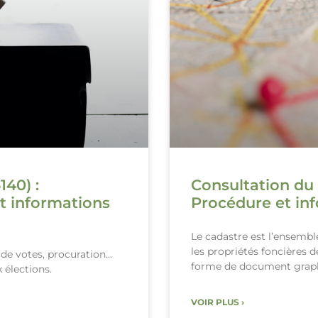
140) :
Consultation du 
t informations
Procédure et inf
Le cadastre est l’ensemb
les propriétés foncières 
x de votes, procuration…
forme de document grap
 élections.
VOIR PLUS ›