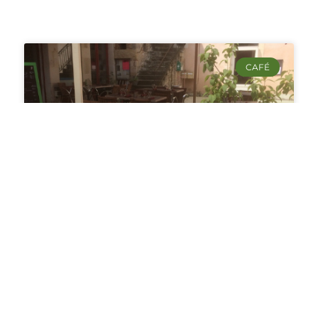
CAFÉ
La Promenade du Limau
Café restaurant le Limau au coeur du village
d’Albas la Jolie dans le Lot (46) en Occitanie,
pour une cuisine locale et traditionnelle.
LIRE LA SUITE ›