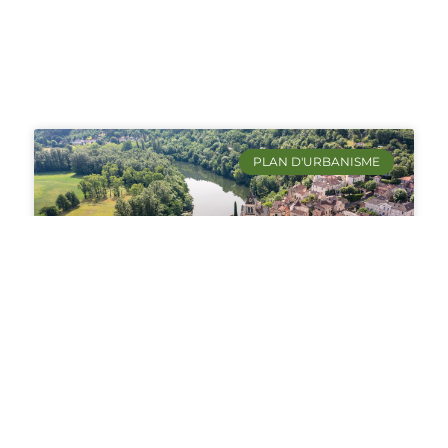
PLAN D'URBANISME
Urbanisme à Albas (46140) :
Le Plan Local d’Urbanisme
(PLU) et ses enjeux