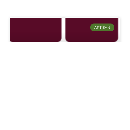
ARTISAN
Franck VALEIN
Franck VALEIN, artisan et entreprise multi-
services et carrelages (pose dallage et
carrelage) à Albas la Jolie dans le Lot (46).
LIRE LA SUITE ›