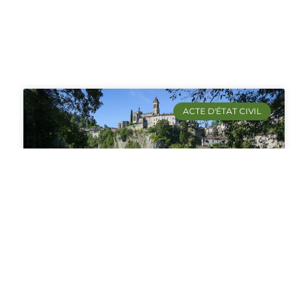
ACTE D'ÉTAT CIVIL
Demande d’acte de décès à
Albas (46140) : Procédure et
informations utiles