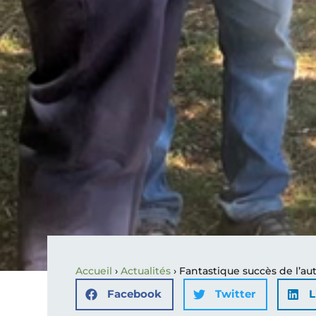
Accueil
›
Actualités
›
Fantastique succès de l’au
Facebook
Twitter
L