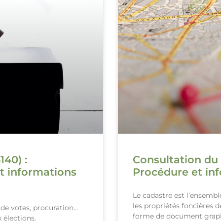
140) :
Consultation du 
t informations
Procédure et inf
Le cadastre est l’ensemb
les propriétés foncières 
x de votes, procuration…
forme de document grap
 élections.