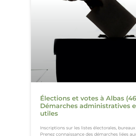
Élections et votes à Albas (46
Démarches administratives e
utiles
Inscriptions sur les listes électorales, bureau
Prenez connaissance des démarches liées aux