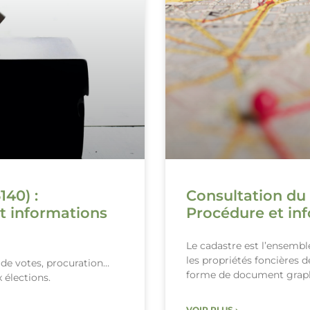
140) :
Consultation du 
t informations
Procédure et inf
Le cadastre est l’ensemb
les propriétés foncières 
x de votes, procuration…
forme de document grap
 élections.
VOIR PLUS ›