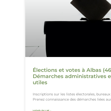
Élections et votes à Albas (46
Démarches administratives e
utiles
Inscriptions sur les listes électorales, bureau
Prenez connaissance des démarches liées aux
VOIR PLUS ›