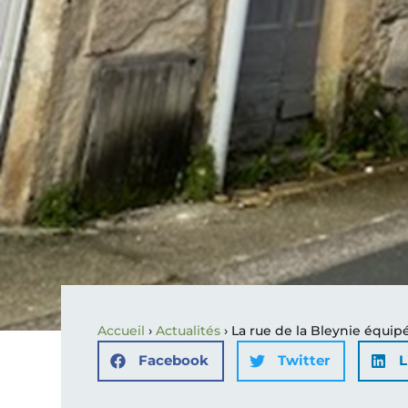
Accueil
›
Actualités
›
La rue de la Bleynie équip
Facebook
Twitter
L