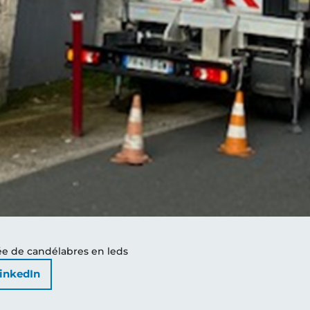
ée de candélabres en leds
inkedIn