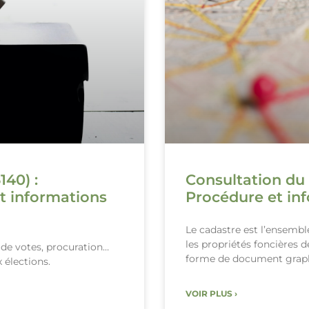
140) :
Consultation du 
t informations
Procédure et inf
Le cadastre est l’ensemb
les propriétés foncières 
x de votes, procuration…
forme de document grap
 élections.
VOIR PLUS ›