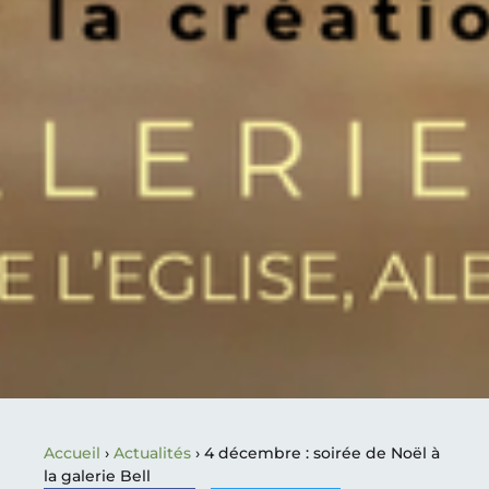
Accueil
›
Actualités
›
4 décembre : soirée de Noël à
la galerie Bell