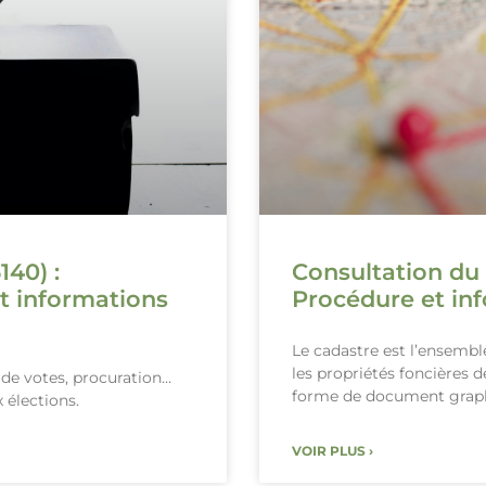
140) :
Consultation du 
t informations
Procédure et inf
Le cadastre est l’ensemb
les propriétés foncières 
x de votes, procuration…
forme de document grap
 élections.
VOIR PLUS ›