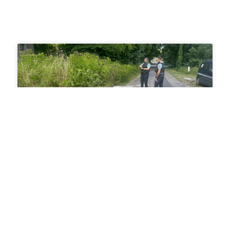
Accident hier sur la route de
l’Ancien Moulin
Hier, vers midi, un semi remorque a créé un
accident en faisant une mauvaise manœuvre
à l’intersection de la rue du Malbec et celle de