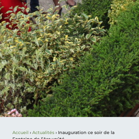
Accueil
›
Actualités
›
Inauguration ce soir de la
Fontaine de l’Arc voûté