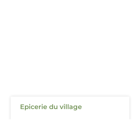
Epicerie du village
Café restaurant le Limau au coeur du village
d’Albas la Jolie dans le Lot (46) en Occitanie,
pour une cuisine locale et traditionnelle.