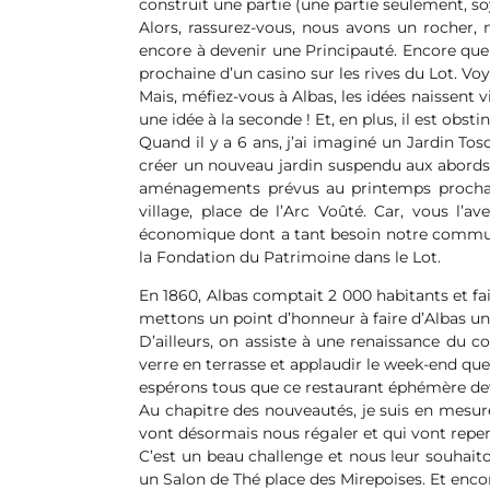
construit une partie (une partie seulement, soy
Alors, rassurez-vous, nous avons un rocher,
encore à devenir une Principauté. Encore que 
prochaine d’un casino sur les rives du Lot. Voy
Mais, méfiez-vous à Albas, les idées naissent v
une idée à la seconde ! Et, en plus, il est obsti
Quand il y a 6 ans, j’ai imaginé un Jardin Tosc
créer un nouveau jardin suspendu aux abords d
aménagements prévus au printemps prochain 
village, place de l’Arc Voûté. Car, vous l’a
économique dont a tant besoin notre commune
la Fondation du Patrimoine dans le Lot.
En 1860, Albas comptait 2 000 habitants et fai
mettons un point d’honneur à faire d’Albas un
D’ailleurs, on assiste à une renaissance du 
verre en terrasse et applaudir le week-end quel
espérons tous que ce restaurant éphémère dev
Au chapitre des nouveautés, je suis en mesure
vont désormais nous régaler et qui vont repens
C’est un beau challenge et nous leur souhaito
un Salon de Thé place des Mirepoises. Et encor