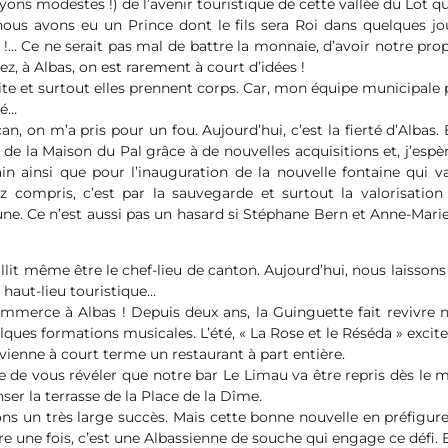
ons modestes !) de l’avenir touristique de cette vallée du Lot qu
 nous avons eu un Prince dont le fils sera Roi dans quelques j
!… Ce ne serait pas mal de battre la monnaie, d’avoir notre pr
ez, à Albas, on est rarement à court d’idées !
ite et surtout elles prennent corps. Car, mon équipe municipale p
né…
an, on m’a pris pour un fou. Aujourd’hui, c’est la fierté d’Albas. 
e la Maison du Pal grâce à de nouvelles acquisitions et, j’espè
ainsi que pour l’inauguration de la nouvelle fontaine qui va 
vez compris, c’est par la sauvegarde et surtout la valorisati
. Ce n’est aussi pas un hasard si Stéphane Bern et Anne-Mari
llit même être le chef-lieu de canton. Aujourd’hui, nous laisson
 haut-lieu touristique…
commerce à Albas ! Depuis deux ans, la Guinguette fait revivre 
ques formations musicales. L’été, « La Rose et le Réséda » excite
ienne à court terme un restaurant à part entière.
 de vous révéler que notre bar Le Limau va être repris dès le 
er la terrasse de la Place de la Dîme.
ns un très large succès. Mais cette bonne nouvelle en préfigure u
e une fois, c’est une Albassienne de souche qui engage ce défi. E