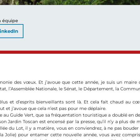
n équipe
inkedIn
rémonie des vœux. Et j’avoue que cette année, je suis un mai
l’Etat, l’Assemblée Nationale, le Sénat, le Département, la Com
s et d’esprits bienveillants sont là. Et cela fait chaud au cœ
t et j’avoue que cela n’est pas pour me déplaire.
le au Guide Vert, que sa fréquentation touristique a doublé en d
e son Jardin Toscan est encensé par la presse, qu’il n’y a plus d
allée du Lot, il y a matière, vous en conviendrez, à ne pas bouder 
s la Jolie) pour entamer cette nouvelle année, vous avez compris 