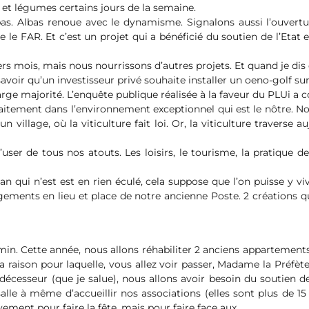
s et légumes certains jours de la semaine.
as. Albas renoue avec le dynamisme. Signalons aussi l’ouvertur
e le FAR. Et c’est un projet qui a bénéficié du soutien de l’Etat
niers mois, mais nous nourrissons d’autres projets. Et quand je dis
s savoir qu’un investisseur privé souhaite installer un oeno-golf
rge majorité. L’enquête publique réalisée à la faveur du PLUi a 
rfaitement dans l’environnement exceptionnel qui est le nôtre. N
village, où la viticulture fait loi. Or, la viticulture traverse 
’user de tous nos atouts. Les loisirs, le tourisme, la pratique d
gan qui n’est est en rien éculé, cela suppose que l’on puisse y v
ements en lieu et place de notre ancienne Poste. 2 créations q
emin. Cette année, nous allons réhabiliter 2 anciens appartement
 raison pour laquelle, vous allez voir passer, Madame la Préfè
écesseur (que je salue), nous allons avoir besoin du soutien des
lle à même d’accueillir nos associations (elles sont plus de 15 à
vement pour faire la fête, mais pour faire face aux