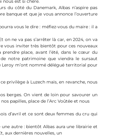
i nous est si chère.
ours du côté du Danemark, Albas n’aspire pas
opre banque et que je vous annonce l’ouverture
ourra vous le dire : méfiez-vous du maire : il a
Et on ne va pas s’arrêter là car, en 2024, on va
re vous inviter très bientôt pour ces nouveaux
prendre place, avant l’été, dans le cœur du
on de notre patrimoine que viendra le sursaut
e Leroy m’ont nommé délégué territorial pour
s ce privilège à Luzech mais, en revanche, nous
nos berges. On vient de loin pour savourer un
 nos papilles, place de l’Arc Voûtée et nous
mois d’avril et ce sont deux femmes du cru qui
ne autre : bientôt Albas aura une librairie et
t, aux dernières nouvelles, un