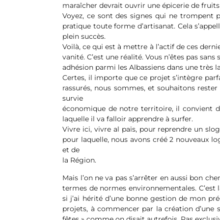
maraîcher devrait ouvrir une épicerie de fruit
Voyez, ce sont des signes qui ne trompent p
pratique toute forme d’artisanat. Cela s’appell
plein succès.
Voilà, ce qui est à mettre à l’actif de ces der
vanité. C’est une réalité. Vous n’êtes pas san
adhésion parmi les Albassiens dans une très la
Certes, il importe que ce projet s’intègre pa
rassurés, nous sommes, et souhaitons rester un 
survie
économique de notre territoire, il convient d
laquelle il va falloir apprendre à surfer.
Vivre ici, vivre al païs, pour reprendre un slo
pour laquelle, nous avons créé 2 nouveaux log
et de
la Région.
Mais l’on ne va pas s’arrêter en aussi bon ch
termes de normes environnementales. C’est la
si j’ai hérité d’une bonne gestion de mon préd
projets, à commencer par la création d’une sa
fêtes » comme on disait autrefois. Pas exclusi