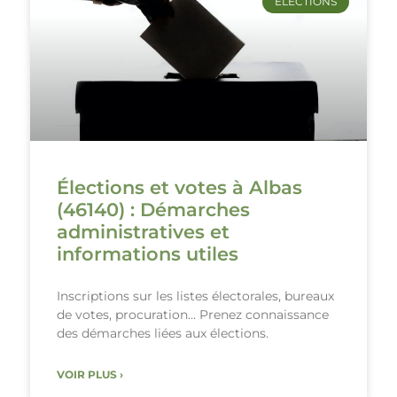
ÉLECTIONS
Élections et votes à Albas
(46140) : Démarches
administratives et
informations utiles
Inscriptions sur les listes électorales, bureaux
de votes, procuration… Prenez connaissance
des démarches liées aux élections.
VOIR PLUS ›