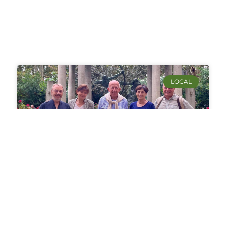
LOCAL
Jean-Pierre Alaux promu
délégué territorial à la
Fondation du Patrimoine