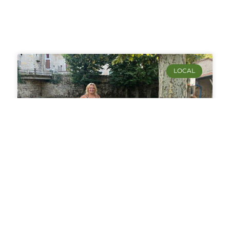
LOCAL
L’heure de la rentrée scolaire
a sonné
Ce matin, l’école d’Albas a retrouvé son
effervescence. Pas de pleurs. Juste le bonheur