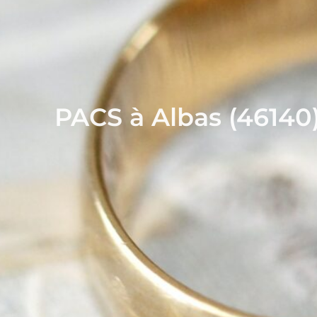
PACS à Albas (46140