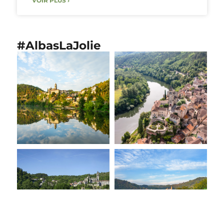
VOIR PLUS ›
#AlbasLaJolie