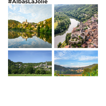
#AlbasLaJolie