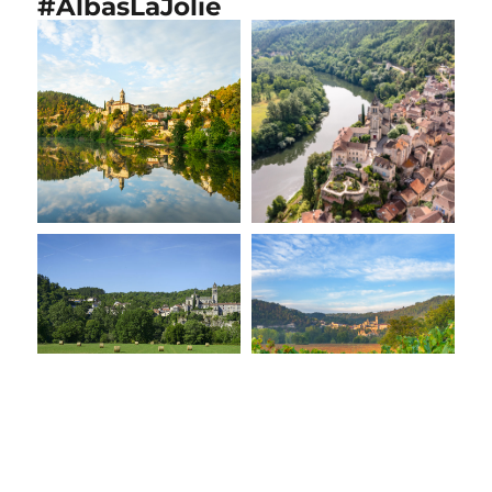
#AlbasLaJolie